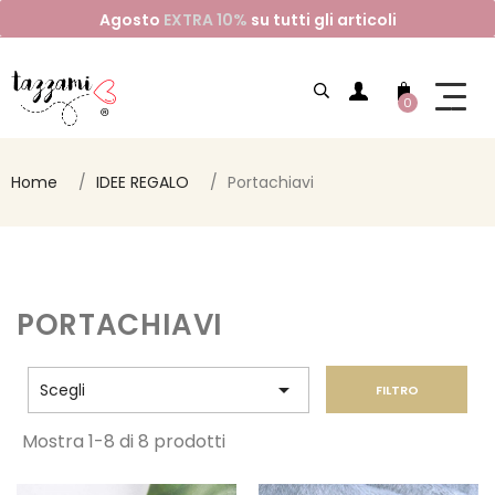
Agosto
EXTRA 10%
su tutti gli articoli
0
Home
IDEE REGALO
Portachiavi
PORTACHIAVI

Scegli
FILTRO
Mostra 1-8 di 8 prodotti