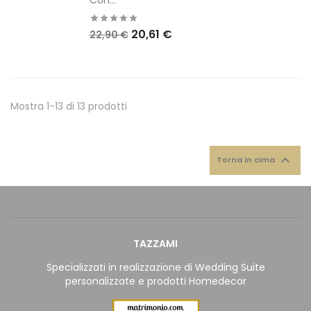
Con...
20,61 €
22,90 €
Mostra 1-13 di 13 prodotti

Torna in cima
TAZZAMI
Specializzati in realizzazione di Wedding Suite
personalizzate e prodotti Homedecor