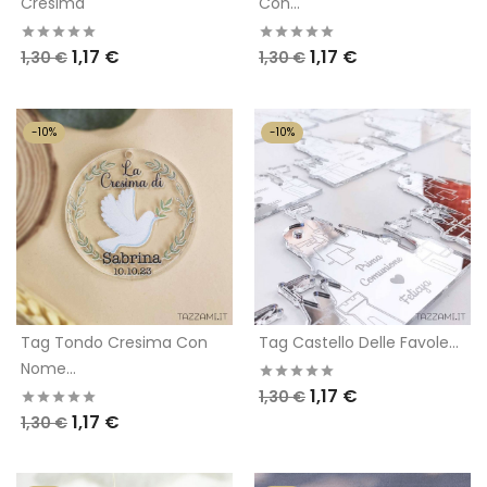
Cresima
Con...
1,17 €
1,17 €
1,30 €
1,30 €
-10%
-10%
Tag Tondo Cresima Con
Tag Castello Delle Favole...
Nome...
1,17 €
1,30 €
1,17 €
1,30 €