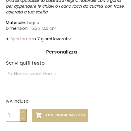
Una simpaticissima casetta in legno naturale con 3 ganci
per appendere le chiavi o i canovacci da cucina, con frase
colorata a tua scelta
Materiale:
Legno
Dimensioni:
15,5 x 12,5 cm
✈
Spediamo
in 7 giorni lavorativi
Personalizza
Scrivi qui il testo
IVA inclusa

AGGIUNGI AL CARRELLO