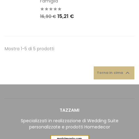
Famiglia
15,21 €
16,90 €
Mostra 1-5 di 5 prodotti

Torna in cima
TAZZAMI
Specializzati in realizzazione di Wedding Suite
personalizzate e prodotti Homedecor