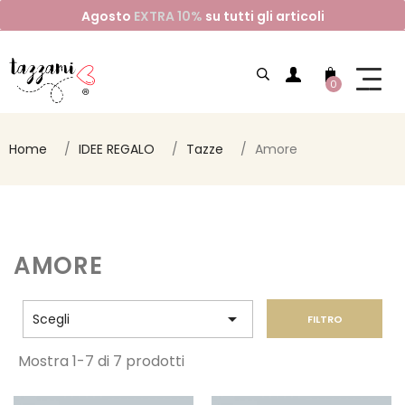
Agosto
EXTRA 10%
su tutti gli articoli
0
Home
IDEE REGALO
Tazze
Amore
AMORE

Scegli
FILTRO
Mostra 1-7 di 7 prodotti