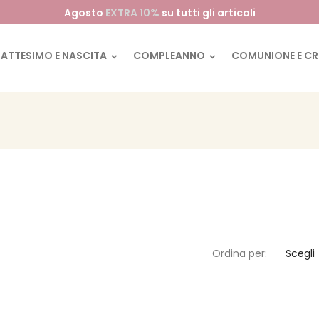
Agosto
EXTRA 10%
su tutti gli articoli
BATTESIMO E NASCITA
COMPLEANNO
COMUNIONE E C
Ordina per:
Scegli