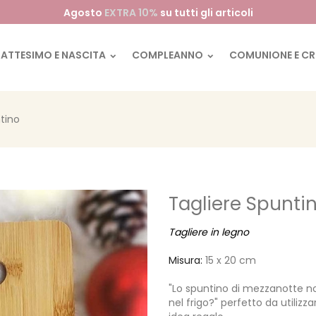
Agosto
EXTRA 10%
su tutti gli articoli
BATTESIMO E NASCITA
COMPLEANNO
COMUNIONE E C
tino
Tagliere Spunti
Tagliere in legno
Misura:
15 x 20 cm
"Lo spuntino di mezzanotte no
nel frigo?" perfetto da utiliz