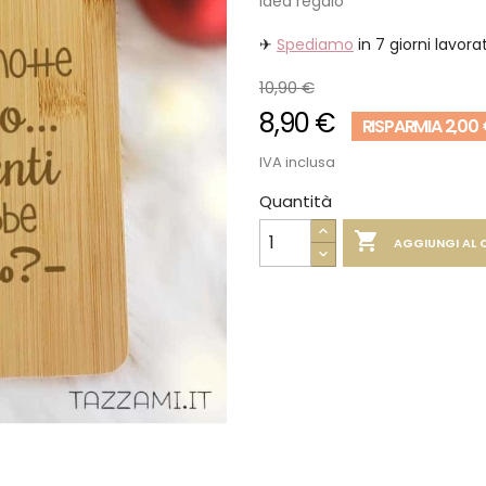
idea regalo
✈
Spediamo
in 7 giorni lavorat
10,90 €
8,90 €
RISPARMIA 2,00
IVA inclusa
Quantità

AGGIUNGI AL 