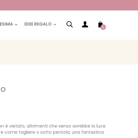
RESIMA
IDEE REGALO
0
no
n è vietato, altrimenti che senso avrebbe la luce
zare come tagliere o sotto pentola, una fantastica