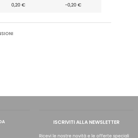
0,20 €
-0,20 €
NSIONI
DA
ISCRIVITI ALLA NEWSLETTER
Ricevi le nostre novità e le offerte speciali