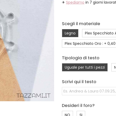
✈
Spediamo
in 7 giorni lavorat
Scegli il materiale
Legno
Plex Specchiato 
Plex Specchiato Oro : +
0,40
Tipologia di testo
Uguale per tutti i pezzi
N
Scrivi qui il testo
Desideri il foro?
NO
SI