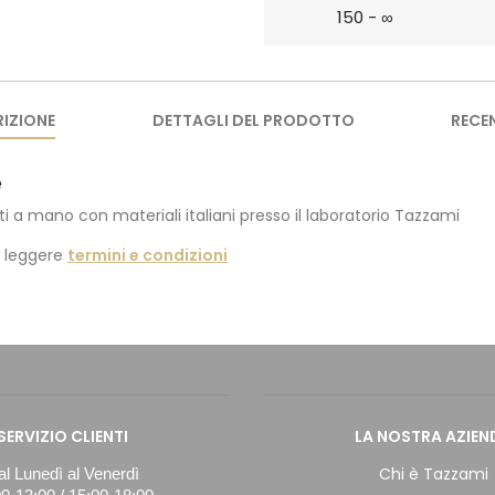
150 - ∞
IZIONE
DETTAGLI DEL PRODOTTO
RECE
e
ti a mano con materiali italiani presso il laboratorio Tazzami
i leggere
termini e condizioni
SERVIZIO CLIENTI
LA NOSTRA AZIEN
Chi è Tazzami
l Lunedì al Venerdì