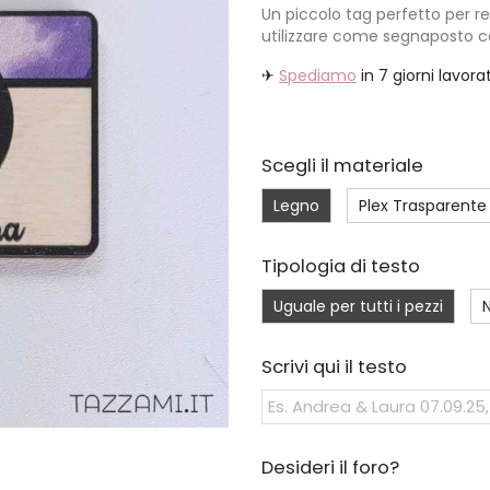
Un piccolo tag perfetto per 
utilizzare come segnaposto co
✈
Spediamo
in 7 giorni lavorat
Scegli il materiale
Legno
Plex Trasparente 
Tipologia di testo
Uguale per tutti i pezzi
N
Scrivi qui il testo
Desideri il foro?