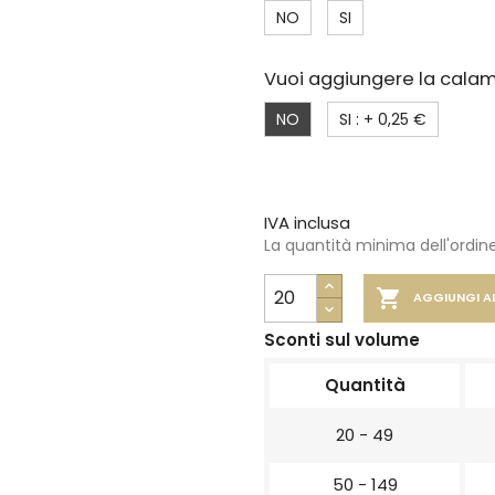
NO
SI
Vuoi aggiungere la calam
NO
SI : +
0,25 €
IVA inclusa
La quantità minima dell'ordine

AGGIUNGI A
Sconti sul volume
Quantità
20 - 49
50 - 149