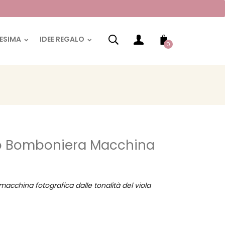
RESIMA
IDEE REGALO
0
o Bomboniera Macchina
china fotografica dalle tonalità del viola