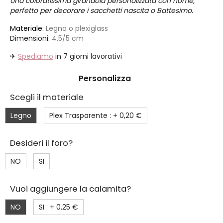
Una coloratissima girandola personalizzata con nome,
perfetto per decorare i sacchetti nascita o Battesimo.
Materiale:
Legno o plexiglass
Dimensioni:
4,5/5 cm
✈
Spediamo
in 7 giorni lavorativi
Personalizza
Scegli il materiale
Legno
Plex Trasparente : +
0,20 €
Desideri il foro?
NO
SI
Vuoi aggiungere la calamita?
NO
SI : +
0,25 €