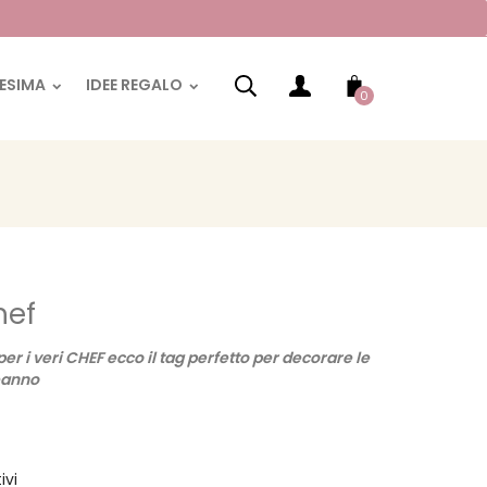
RESIMA
IDEE REGALO
0
hef
per i veri CHEF ecco il tag perfetto per decorare le
eanno
ivi