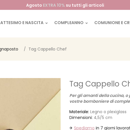
Agosto
EXTRA 10%
su tutti gli articoli
BATTESIMO E NASCITA
COMPLEANNO
COMUNIONE E C
gnaposto
Tag Cappello Chef
Tag Cappello C
Per gli amanti della cucina, o 
vostre bomboniere di compl
Materiale:
Legno o plexiglass
Dimensioni:
4,5/5 cm
✈
Spediamo
in 7 giorni lavorat