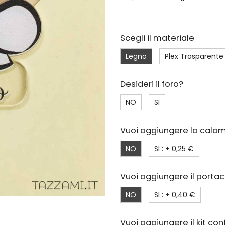
Scegli il materiale
Legno
Plex Trasparente 
Desideri il foro?
NO
SI
Vuoi aggiungere la calam
NO
SI : +
0,25 €
Vuoi aggiungere il portac
NO
SI : +
0,40 €
Vuoi aggiungere il kit c