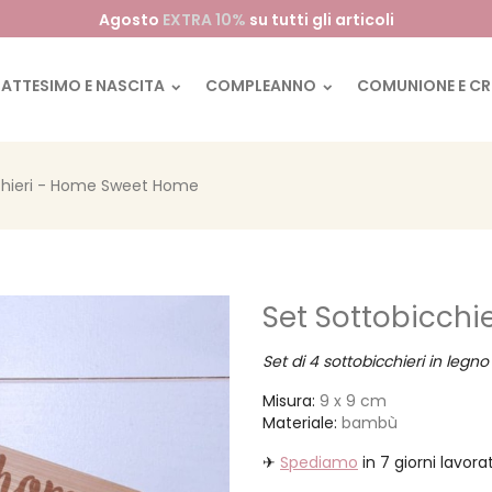
Agosto
EXTRA 10%
su tutti gli articoli
BATTESIMO E NASCITA
COMPLEANNO
COMUNIONE E C
chieri - Home Sweet Home
Set Sottobicch
Set di 4 sottobicchieri in le
Misura:
9 x 9 cm
Materiale:
bambù
✈
Spediamo
in 7 giorni lavorat