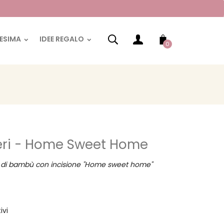
RESIMA
IDEE REGALO
0
ieri - Home Sweet Home
gno di bambù con incisione "Home sweet home"
ivi