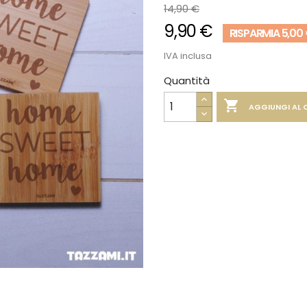
14,90 €
9,90 €
RISPARMIA 5,00
IVA inclusa
Quantità

AGGIUNGI AL 