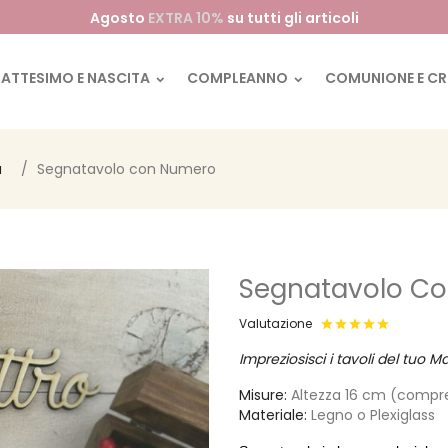
Agosto
EXTRA 10%
su tutti gli articoli
BATTESIMO E NASCITA
COMPLEANNO
COMUNIONE E C
u
Segnatavolo con Numero
Segnatavolo C
Valutazione
Impreziosisci i tavoli del tu
Misure:
Altezza 16 cm (compr
Materiale:
Legno o Plexiglass