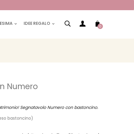
RESIMA
IDEE REGALO
0
on Numero
o Matrimonio! Segnatavolo Numero con bastoncino.
eso bastoncino)