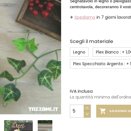
Segnatavolo in legno o plexiglass 
centrotavola, decoreranno il vos
✈
Spediamo
in 7 giorni lavorat
Scegli il materiale
Legno
Plex Bianco : +
1,
Plex Specchiato Argento : +
IVA inclusa
La quantità minima dell'ordine 

AGGIUNGI A