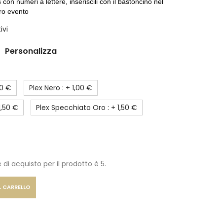
con numeri a lettere, inseriscili con il bastoncino nel
tro evento
ivi
Personalizza
00 €
Plex Nero : +
1,00 €
1,50 €
Plex Specchiato Oro : +
1,50 €
di acquisto per il prodotto è 5.
L CARRELLO