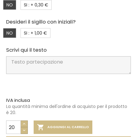
NO
SI : +
0,30 €
Desideri il sigillo con iniziali?
NO
SI : +
1,00 €
Scrivi qui il testo
IVA inclusa
La quantità minima dell'ordine di acquisto per il prodotto
è 20.

AGGIUNGI AL CARRELLO