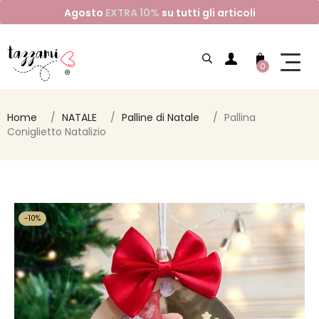
Agosto
EXTRA 10%
su tutti gli articoli
0
Home
NATALE
Palline di Natale
Pallina
Coniglietto Natalizio
-10%