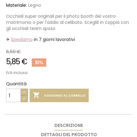
Materiale:
Legno
Occhiali super originali per il photo booth del vostro
matrimonio o per l'addio al celibato. Sceglili in coppia con
gli occhiali team sposo
✈
Spediamo
in 7 giorni lavorativi
6,50 €
5,85 €
10%
IVA inclusa
Quantità

AGGIUNGI AL CARRELLO
DESCRIZIONE
DETTAGLI DEL PRODOTTO