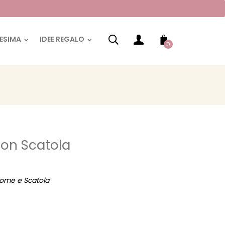
RESIMA
IDEE REGALO
0
Con Scatola
nome e Scatola