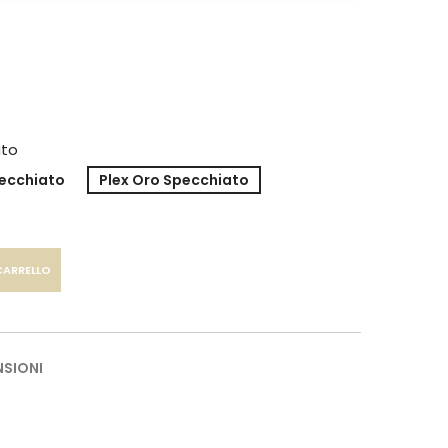
ato
pecchiato
Plex Oro Specchiato
CARRELLO
NSIONI