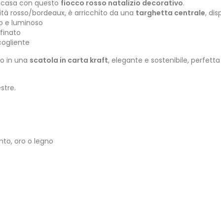
ua casa con questo
fiocco rosso natalizio decorativo
.
alità rosso/bordeaux, è arricchito da una
targhetta centrale
, dis
o e luminoso
finato
cogliente
to in una
scatola in carta kraft
, elegante e sostenibile, perfett
stre.
nto, oro o legno