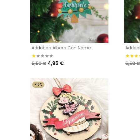
Addobbo Albero Con Nome
Addob
4,95 €
5,50 €
5,50 €
-10%