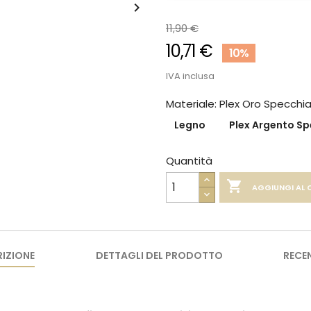

11,90 €
10,71 €
10%
IVA inclusa
Materiale: Plex Oro Specchi
Legno
Plex Argento S
Quantità

AGGIUNGI AL 
IZIONE
DETTAGLI DEL PRODOTTO
RECE