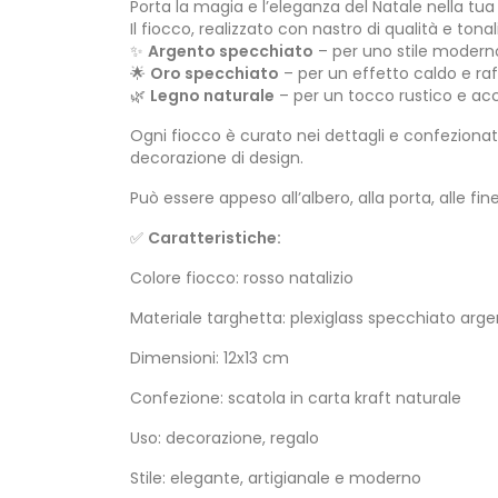
Porta la magia e l’eleganza del Natale nella t
Il fiocco, realizzato con nastro di qualità e ton
✨
Argento specchiato
– per uno stile modern
🌟
Oro specchiato
– per un effetto caldo e raf
🌿
Legno naturale
– per un tocco rustico e ac
Ogni fiocco è curato nei dettagli e confeziona
decorazione di design.
Può essere appeso all’albero, alla porta, alle fine
✅
Caratteristiche:
Colore fiocco: rosso natalizio
Materiale targhetta: plexiglass specchiato arge
Dimensioni: 12x13 cm
Confezione: scatola in carta kraft naturale
Uso: decorazione, regalo
Stile: elegante, artigianale e moderno