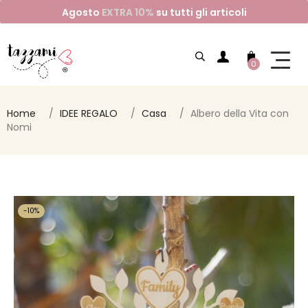
Agosto
EXTRA 10%
su tutti gli articoli
0
Home
IDEE REGALO
Casa
Albero della Vita con
Nomi
-10%